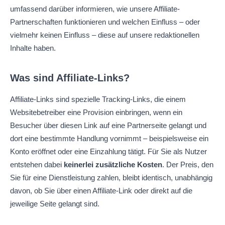
umfassend darüber informieren, wie unsere Affiliate-
Partnerschaften funktionieren und welchen Einfluss – oder
vielmehr keinen Einfluss – diese auf unsere redaktionellen
Inhalte haben.
Was sind Affiliate-Links?
Affiliate-Links sind spezielle Tracking-Links, die einem
Websitebetreiber eine Provision einbringen, wenn ein
Besucher über diesen Link auf eine Partnerseite gelangt und
dort eine bestimmte Handlung vornimmt – beispielsweise ein
Konto eröffnet oder eine Einzahlung tätigt. Für Sie als Nutzer
entstehen dabei
keinerlei zusätzliche Kosten
. Der Preis, den
Sie für eine Dienstleistung zahlen, bleibt identisch, unabhängig
davon, ob Sie über einen Affiliate-Link oder direkt auf die
jeweilige Seite gelangt sind.