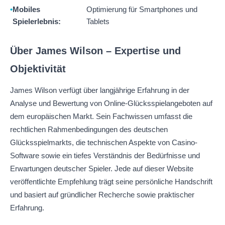
Mobiles
Optimierung für Smartphones und
Spielerlebnis:
Tablets
Über James Wilson – Expertise und
Objektivität
James Wilson verfügt über langjährige Erfahrung in der
Analyse und Bewertung von Online-Glücksspielangeboten auf
dem europäischen Markt. Sein Fachwissen umfasst die
rechtlichen Rahmenbedingungen des deutschen
Glücksspielmarkts, die technischen Aspekte von Casino-
Software sowie ein tiefes Verständnis der Bedürfnisse und
Erwartungen deutscher Spieler. Jede auf dieser Website
veröffentlichte Empfehlung trägt seine persönliche Handschrift
und basiert auf gründlicher Recherche sowie praktischer
Erfahrung.