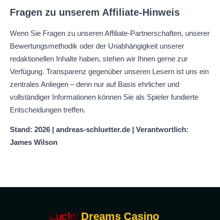
Fragen zu unserem Affiliate-Hinweis
Wenn Sie Fragen zu unseren Affiliate-Partnerschaften, unserer
Bewertungsmethodik oder der Unabhängigkeit unserer
redaktionellen Inhalte haben, stehen wir Ihnen gerne zur
Verfügung. Transparenz gegenüber unseren Lesern ist uns ein
zentrales Anliegen – denn nur auf Basis ehrlicher und
vollständiger Informationen können Sie als Spieler fundierte
Entscheidungen treffen.
Stand: 2026 | andreas-schluetter.de | Verantwortlich:
James Wilson
Lucky
Dreams Casino