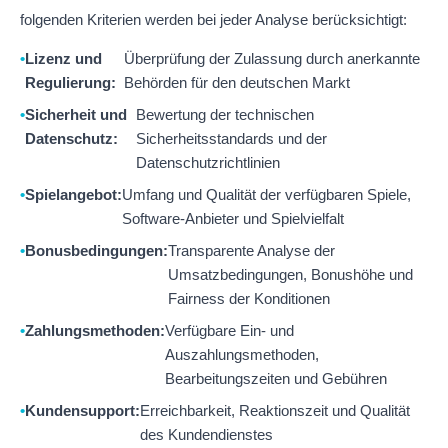
folgenden Kriterien werden bei jeder Analyse berücksichtigt:
Lizenz und
Überprüfung der Zulassung durch anerkannte
Regulierung:
Behörden für den deutschen Markt
Sicherheit und
Bewertung der technischen
Datenschutz:
Sicherheitsstandards und der
Datenschutzrichtlinien
Spielangebot:
Umfang und Qualität der verfügbaren Spiele,
Software-Anbieter und Spielvielfalt
Bonusbedingungen:
Transparente Analyse der
Umsatzbedingungen, Bonushöhe und
Fairness der Konditionen
Zahlungsmethoden:
Verfügbare Ein- und
Auszahlungsmethoden,
Bearbeitungszeiten und Gebühren
Kundensupport:
Erreichbarkeit, Reaktionszeit und Qualität
des Kundendienstes