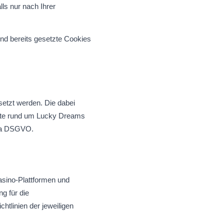
ls nur nach Ihrer
und bereits gesetzte Cookies
etzt werden. Die dabei
alte rund um Lucky Dreams
t. a DSGVO.
asino-Plattformen und
g für die
htlinien der jeweiligen