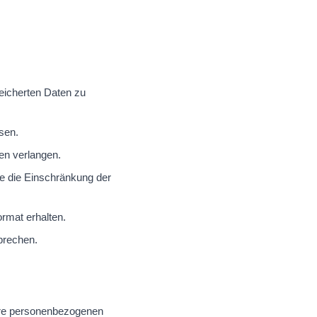
eicherten Daten zu
ssen.
en verlangen.
e die Einschränkung der
rmat erhalten.
prechen.
hre personenbezogenen