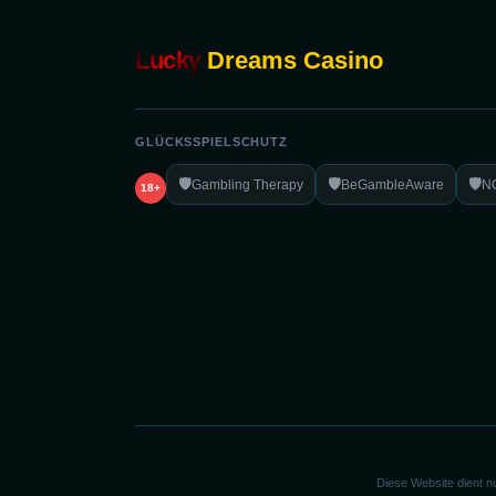
Lucky
Dreams Casino
GLÜCKSSPIELSCHUTZ
🛡️
🛡️
🛡️
Gambling Therapy
BeGambleAware
N
18+
Diese Website dient n