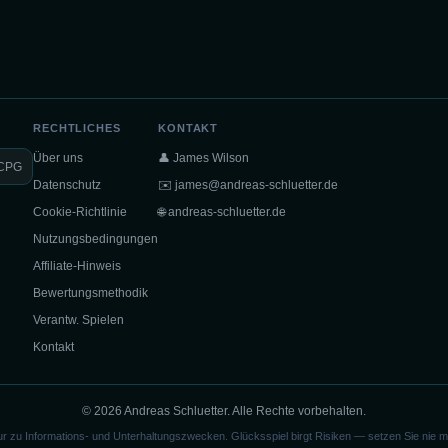
RECHTLICHES
KONTAKT
Über uns
👤 James Wilson
CPG
Datenschutz
✉️
james@andreas-schluetter.de
Cookie-Richtlinie
🌐 andreas-schluetter.de
Nutzungsbedingungen
Affiliate-Hinweis
Bewertungsmethodik
Verantw. Spielen
Kontakt
© 2026 Andreas Schluetter. Alle Rechte vorbehalten.
ur zu Informations- und Unterhaltungszwecken. Glücksspiel birgt Risiken — setzen Sie nie meh