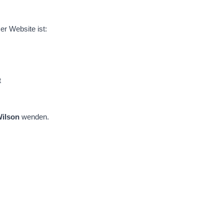
r Website ist:
t
ilson
wenden.